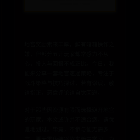
地宫奖励素来丰厚，鲜有暗箱操作之
嫌，但部分五开玩家却常感力不从
心，投入与回报不成正比。今日，我
便来分享一套地宫速通策略，专注于
战斗策略与技巧探讨，若有谬误，敬
请指正，恶意评论请自觉回避。
对于那些因资源有限而选择避开地宫
的玩家，本文或许并不适合您，请优
雅地划过。毕竟，不参与便无需多
言，更无需伪装兴趣来暗中学习。为