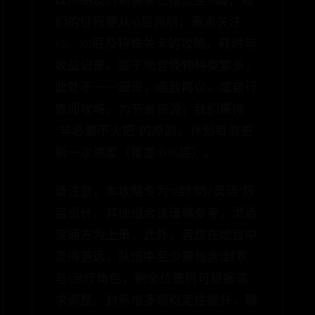
既然朋友的新赛季已推进至15层，我
们的征程便从16层启航，重点关注
X5、X0层及特殊关卡的攻略、耗时与
收益记录。鉴于地宫怪物种类繁多，
此处不一一细说，遇敌再议，或自行
查阅攻略。为节省资源，我们秉持
“非必要不火把”的原则，计划每周更
新一次进度（覆盖10-15层）。
请注意，本攻略专为“2封1奶2灵活”阵
容设计，其他组合请谨慎参考，灵活
变通方为上策。此外，若想在地宫中
走得更远，队伍中至少需包含1封系
与1治疗角色，剩余位置则可根据需
求调整，封系增多则稳定性提升，输