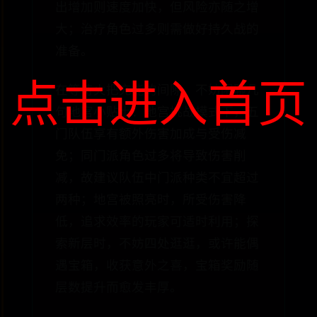
出增加则速度加快，但风险亦随之增
大；治疗角色过多则需做好持久战的
准备。
点击进入首页
在等待火把充能的间隙，不妨闲聊几
句地宫小贴士：地宫挑战模式下，五
门队伍享有额外伤害加成与受伤减
免；同门派角色过多将导致伤害削
减，故建议队伍中门派种类不宜超过
两种；地宫被照亮时，所受伤害降
低，追求效率的玩家可适时利用；探
索新层时，不妨四处逛逛，或许能偶
遇宝箱，收获意外之喜，宝箱奖励随
层数提升而愈发丰厚。