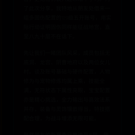
了此次分享，我特地从朋友处借来一
组多固伤配置的129级五开账号，用实
际行动证明固伤同样能征战地宫，直
至八九十层不在话下。
先让我们一睹团队风采，成员包括无
底洞、龙宫、阴曹地府以及两位女儿
村。谈及账号基础与硬件配置，人物
修为与宠物修炼均属上乘，技能全
满，无符状态下属性亮眼，宝宝配置
亦是精心挑选，全力输出与高效法系
并存，装备与灵饰镶嵌得当，特技搭
配合理，为战斗增添无限可能。