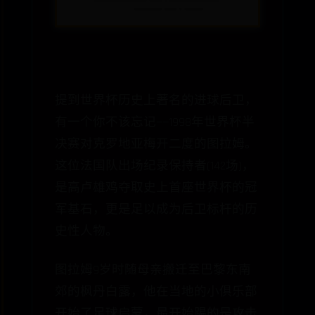
提到世界杯历史上著名的进球后卫，
有一个你不该忘记——1998年世界杯半
决赛对克罗地亚梅开二度的图拉姆。
这位法国队出场纪录保持者(142场)，
是高卢雄鸡夺取史上首座世界杯的冠
军基石，更是足以成为后卫标杆的历
史性人物。
图拉姆9岁时随母亲搬迁至巴黎东南
郊的枫丹白露，他在当地的小俱乐部
开始了足球启蒙，最开始踢的是攻击