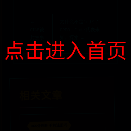
←
为什么不是Find 9 ？
GTA5被
OPPO：Find X代表未
封禁事
知、探索 →
点击进入首页
件
相关文章
365外围用手机注册吗