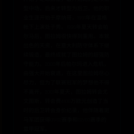
型中场，后来才转型为后卫。他的职
业生涯开始于摩纳哥，1991年在温格
帐下上演处子秀。1996年夏天转会帕
尔马后，图拉姆很快得到重用。本就
出色的天资，在意大利防守体系下继
续锻造，最终成就了图拉姆的超强防
守能力。2000年后帕尔玛进入危机，
由强大开始衰退，在这里图拉姆尽心
尽力，但为了联赛冠军的梦想他不得
不离开，2001年夏天，图拉姆转会尤
文图斯，转会费4100万欧元创造了当
时的后卫转会身价纪录，他伴随着斑
马军团获得01/02赛季和02/03赛季的
意甲冠军。