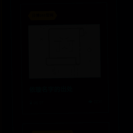
日博365官网
依璇名字的出处
👁️ 2231
⌛ 06-27