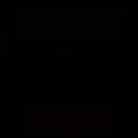
日博365.TV-日博365官
网-365外围用手机注册
吗
首页
日博365.tv
日博365官网
365外围用手机注册吗
举办世界杯国家
条件 举办世界杯