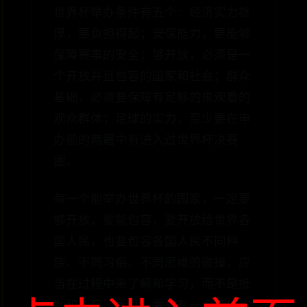
世界杯举办条件有五个：经济实力雄
厚，要负担得起；安保能力，要能够
保障赛事的安全；够开放，必须是一
个开放并且包容的国家和社会；群众
基础，必须要保障有足够的来观看的
观众群体；足球的实力，至少要在申
办前的两届中有进入过世界杯决赛
圈。
每一个能举办世界杯的国家，一定要
够开放，要能包容，要开放给世界各
国人民，也要包容各国人民不同种
族、不同习俗、不同思维的碰撞，应
当在过程中来了解和学习，而不是抵
制和冲突，所以，需要有一个开放的