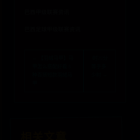
巴西甲级联赛资讯
巴西足球甲级联赛资讯
← 【羽绒马甲】马
1时20分
甲怎么搭配好看 6
等于多
种百搭短款羽绒马
少时 →
甲
相关文章