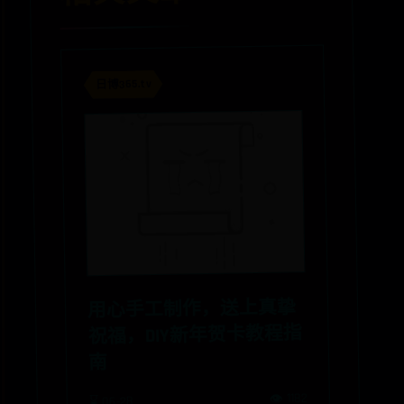
日博365.tv
用心手工制作，送上真挚
祝福，DIY新年贺卡教程指
南
👁️ 1182
⌛ 06-28