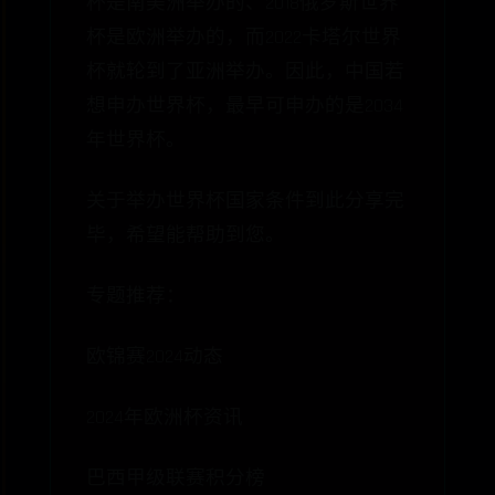
杯是南美洲举办的、2018俄罗斯世界
杯是欧洲举办的，而2022卡塔尔世界
杯就轮到了亚洲举办。因此，中国若
想申办世界杯，最早可申办的是2034
年世界杯。
关于举办世界杯国家条件到此分享完
毕，希望能帮助到您。
专题推荐：
欧锦赛2024动态
2024年欧洲杯资讯
巴西甲级联赛积分榜