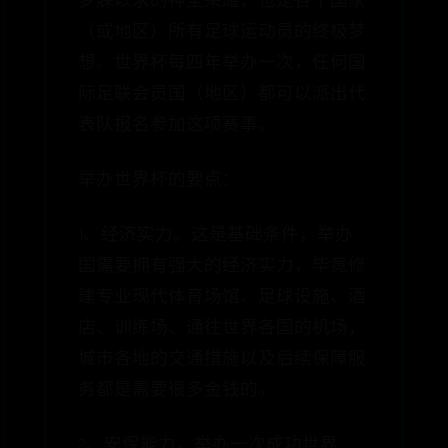
梦寐以求的神圣荣耀，也是各个国家
（或地区）所有足球运动员的终极梦
想。世界杯每四年举办一次，任何国
际足联会员国（地区）都可以派出代
表队报名参加这项赛事。
举办世界杯的要点：
1、经济实力。这是基础条件，举办
国需要拥有强大的经济实力，毕竟修
建专业现代体育场馆、足球设施、酒
店、训练场、通往世界各国的机场，
城市各地的交通措施以及后续保障服
务都是需要很多金钱的。
2、安保能力。举办一次成功世界