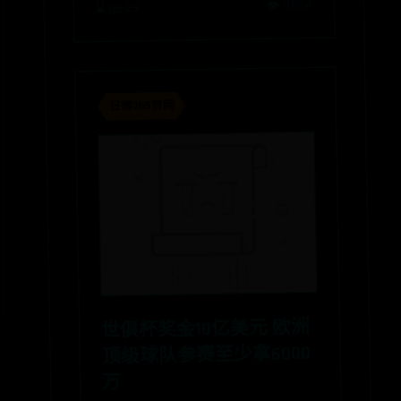
👁️ 3864
⌛ 06-29
日博365官网
世俱杯奖金10亿美元 欧洲
顶级球队参赛至少拿6000
万