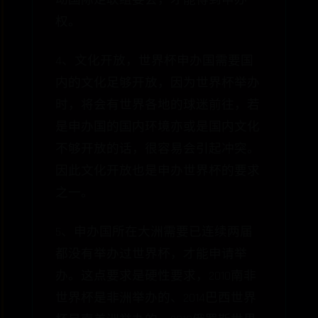
动国际足联组委会，才能得到申办
权。
4、文化开放，世界杯申办国需要国
内的文化足够开放，因为世界杯举办
时，将会有世界各地的球迷前往，若
是申办国的国内环境亦或是国内文化
不够开放的话，很容易会引起冲突。
因此文化开放也是申办世界杯的要求
之一。
5、申办国所在大洲需要已连续两届
都没有举办过世界杯，才能申请举
办。这点要求是硬性要求，2010南非
世界杯是非洲举办的、2014巴西世界