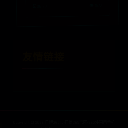
👁️ 1673
⌛ 06-28
友情链接
Copyright © 2026 日博365.tv-日博365官网-365外围用手机