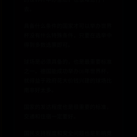
的世界杯申办意愿，也很难进行下
去。
具备什么条件的国家才可以举办世界
杯没有什么特殊条件，只要在选举中
得到多数选票即可。
球场是必须具备的，也是最重要标准
之一。德国能成功举办06年世界杯，
就得益于政府花大价钱兴建的球场比
南非好太多。
国家的发达程度也是很重要的标准，
交通和住宿一定要好。
国民支持程度和安全问题也是影响竞