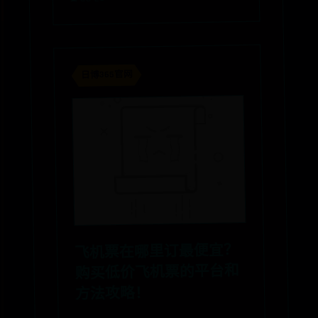
日博365官网
飞机票在哪里订最便宜？
购买低价飞机票的平台和
方法攻略！