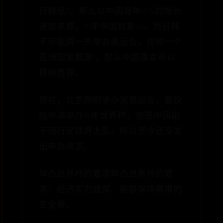
日韩是2，那么以中国每年10%的增长
速度来算，01年中国就是1.6，而日韩
不可能再一齐举办奥运会，任何一个
亚洲国家都是1，那么中国基本可以
稳操胜券。
现在，北京刚刚举办完奥运会，最快
能申请举办18年世界杯，但是中国由
于现行足球界太乱，所以至今还没发
出申办请求。
举办世界杯的要求举办世界杯的要
求：经济实力雄厚、能够保障赛事的
安全等。