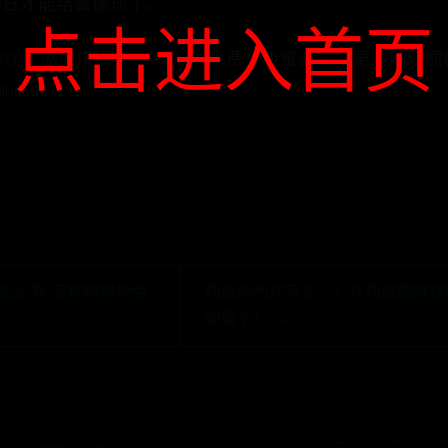
25日才能结算提现了。
点击进入首页
333 添加琪妈v：qiyuanqiu 免费升级蜜源vip，更多网
gua5
了怎么看-怎样辨别母兔
药店的利润有多少？开药店能赚钱
都懂了！ →