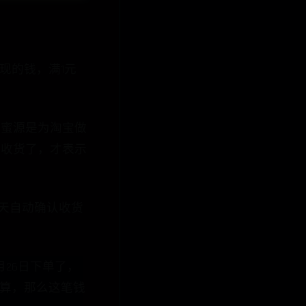
现的钱，满1元
为蜜源是为淘宝做
认收货了，才表示
5天自动确认收货
月26日下单了，
才结算，那么这笔钱