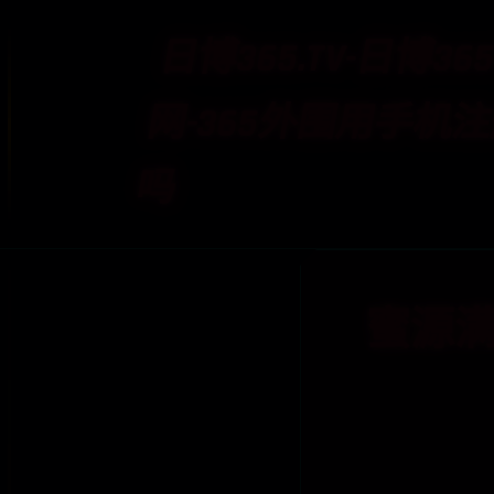
日博365.TV-日博36
网-365外围用手机
吗
蜜源