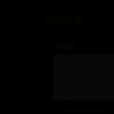
相关文章
日博365.tv
多少信用分有蚂蚁借呗？