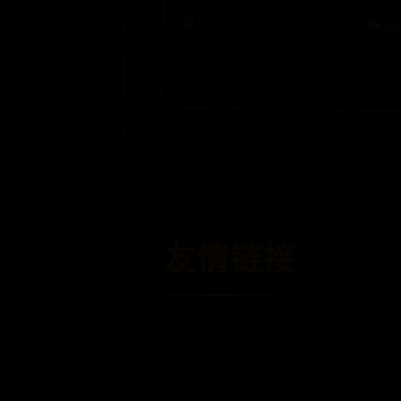
⌛ 06-28
👁️ 8
友情链接