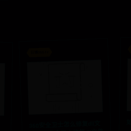
日博365.tv
360安全卫士怎么修复dll文