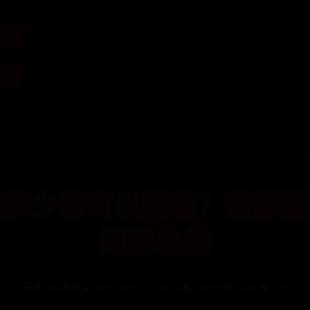
5官
注册
首页
日博365.tv
满多少钱可以提现？蜜源提
知识总结
日博365官网
⌛ 2025-08-13 07:29:54
👤 admin
👁️ 4365
❤️ 235