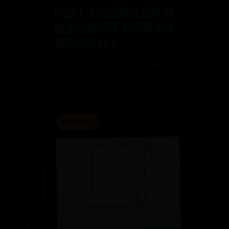
中国十大烧钱网络游戏 烧
钱游戏排行榜 这些氪金网
游你玩过几个
👁️ 6158
⌛ 07-02
日博365.tv