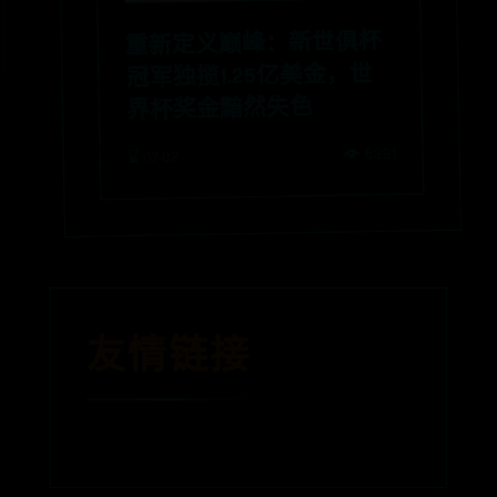
重新定义巅峰：新世俱杯
冠军独揽1.25亿美金，世
界杯奖金黯然失色
👁️ 6391
⌛ 07-02
友情链接